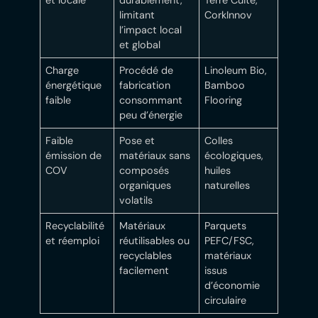
et locale
durablement,
Terre Cuite,
limitant
CorkInnov
l’impact local
et global
Charge
Procédé de
Linoleum Bio,
énergétique
fabrication
Bamboo
faible
consommant
Flooring
peu d’énergie
Faible
Pose et
Colles
émission de
matériaux sans
écologiques,
COV
composés
huiles
organiques
naturelles
volatils
Recyclabilité
Matériaux
Parquets
et réemploi
réutilisables ou
PEFC/FSC,
recyclables
matériaux
facilement
issus
d’économie
circulaire