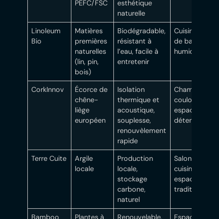
PEFC/FSC
esthétique
naturelle
Linoleum
Matières
Biodégradable,
Cuisines, salle
Bio
premières
résistant à
de bain, pièc
naturelles
l’eau, facile à
humides
(lin, pin,
entretenir
bois)
CorkInnov
Écorce de
Isolation
Chambres,
chêne-
thermique et
couloirs,
liège
acoustique,
espaces de
européen
souplesse,
détente
renouvèlement
rapide
Terre Cuite
Argile
Production
Salons,
locale
locale,
cuisines,
stockage
espaces
carbone,
traditionnels
naturel
Bamboo
Plantes à
Renouvelable,
Espaces