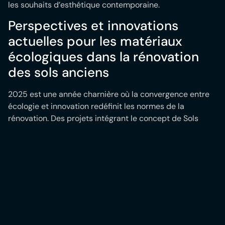
les souhaits d’esthétique contemporaine.
Perspectives et innovations
actuelles pour les matériaux
écologiques dans la rénovation
des sols anciens
2025 est une année charnière où la convergence entre
écologie et innovation redéfinit les normes de la
rénovation. Des projets intégrant le concept de Sols
Verts combinent esthétisme naturel et respect des
cycles de vie des matériaux. Des entreprises
spécialisées comme CorkInnov et les producteurs
certifiés Ecoline développent des produits toujours plus
performants sans compromis sur l’écologie.
Parmi les nouveautés, le Bamboo Flooring bénéficie de
recherches pour limiter les vernis chimiques tout en
conservant une robustesse exceptionnelle. D’autres