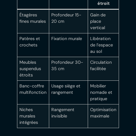
étroit
Étagères
Profondeur 15-
Gain de
fines murales
20 cm
place
vertical
Patères et
Fixation murale
Libération
crochets
de l’espace
au sol
Meubles
Profondeur 30-
Circulation
suspendus
35 cm
facilitée
étroits
Banc-coffre
Usage siège et
Mobilier
multifonction
rangement
nomade et
pratique
Niches
Rangement
Optimisation
murales
invisible
maximale
intégrées